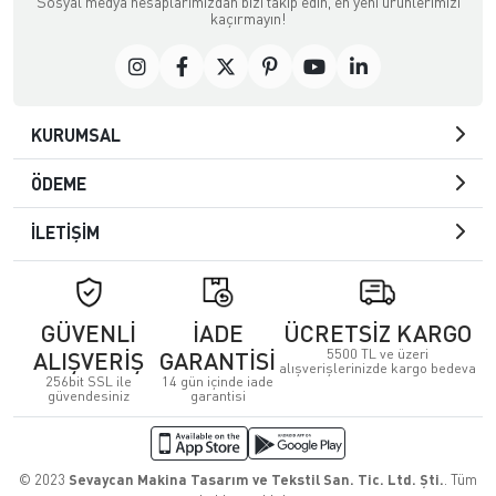
Sosyal medya hesaplarımızdan bizi takip edin, en yeni ürünlerimizi
kaçırmayın!
KURUMSAL
ÖDEME
İLETİŞİM
GÜVENLİ
İADE
ÜCRETSİZ KARGO
5500 TL ve üzeri
ALIŞVERİŞ
GARANTİSİ
alışverişlerinizde kargo bedeva
256bit SSL ile
14 gün içinde iade
güvendesiniz
garantisi
© 2023
Sevaycan Makina Tasarım ve Tekstil San. Tic. Ltd. Şti.
. Tüm