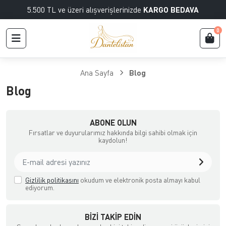
5.500 TL ve üzeri alışverişlerinizde
KARGO BEDAVA
0
Ana Sayfa
Blog
Blog
ABONE OLUN
Fırsatlar ve duyurularımız hakkında bilgi sahibi olmak için
kaydolun!
Gizlilik politikasını
okudum ve elektronik posta almayı kabul
ediyorum.
BIZI TAKIP EDIN