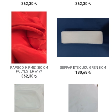
362,30
362,30
RAPSODI KIRMIZI 300 CM
ŞEFFAF ETEK UCU GREN 8 CM
POLYESTER 6197
180,68
362,30