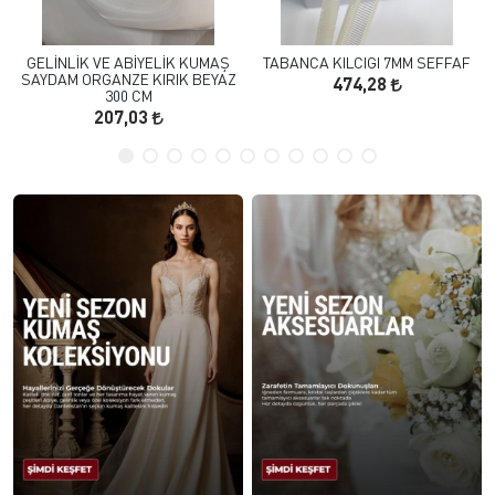
GELİNLİK VE ABİYELİK KUMAŞ
TABANCA KILCIGI 7MM SEFFAF
SAYDAM ORGANZE KIRIK BEYAZ
474,28
300 CM
207,03