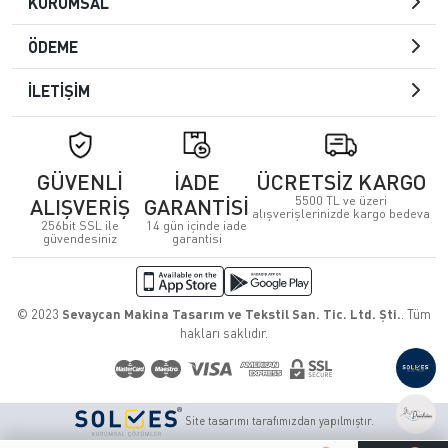
KURUMSAL
ÖDEME
İLETİŞİM
GÜVENLİ
İADE
ÜCRETSİZ KARGO
5500 TL ve üzeri
ALIŞVERİŞ
GARANTİSİ
alışverişlerinizde kargo bedeva
256bit SSL ile
14 gün içinde iade
güvendesiniz
garantisi
© 2023
Sevaycan Makina Tasarım ve Tekstil San. Tic. Ltd. Şti.
. Tüm
hakları saklıdır.
Site tasarımı tarafımızdan yapılmıştır.