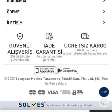
KURUMSAL
ÖDEME
İLETİŞİM
GÜVENLİ
İADE
ÜCRETSİZ KARGO
5500 TL ve üzeri
ALIŞVERİŞ
GARANTİSİ
alışverişlerinizde kargo bedeva
256bit SSL ile
14 gün içinde iade
güvendesiniz
garantisi
© 2023
Sevaycan Makina Tasarım ve Tekstil San. Tic. Ltd. Şti.
. Tüm
hakları saklıdır.
Site tasarımı tarafımızdan yapılmıştır.