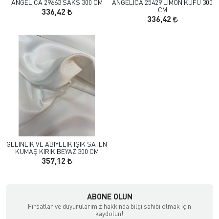
ANGELICA 29663 SAKS 300 CM
ANGELICA 25429 LIMON KUFU 300
CM
336,42
336,42
GELİNLİK VE ABİYELİK IŞIK SATEN
KUMAŞ KIRIK BEYAZ 300 CM
357,12
çılık ve Aksesuar
ABONE OLUN
Fırsatlar ve duyurularımız hakkında bilgi sahibi olmak için
kaydolun!