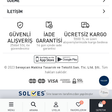
ÖDEME
İLETİŞİM
GÜVENLİ
İADE
ÜCRETSİZ KARGO
5500 TL ve üzeri
ALIŞVERİŞ
GARANTİSİ
alışverişlerinizde kargo bedeva
256bit SSL ile
14 gün içinde iade
güvendesiniz
garantisi
© 2023
Sevaycan Makina Tasarım ve Tekstil San. Tic. Ltd. Şti.
. Tüm
hakları saklıdır.
Site tasarımı tarafımızdan yapılmıştır.
0
0
MENÜ
ARAMA
ÜYELIK
FAVORILERIM
SEPETIM