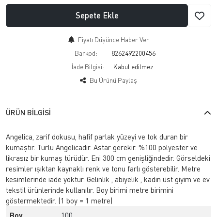
Sepete Ekle
Fiyatı Düşünce Haber Ver
Barkod:
8262492200456
İade Bilgisi:
Bu Ürünü Paylaş
ÜRÜN BILGISI
Angelica, zarif dokusu, hafif parlak yüzeyi ve tok duran bir
kumaştır. Turlu Angelicadır. Astar gerekir. %100 polyester ve
likrasız bir kumaş türüdür. Eni 300 cm genişliğindedir. Görseldeki
resimler ışıktan kaynaklı renk ve tonu farlı gösterebilir. Metre
kesimlerinde iade yoktur. Gelinlik , abiyelik , kadın üst giyim ve ev
tekstil ürünlerinde kullanılır. Boy birimi metre birimini
göstermektedir. (1 boy = 1 metre)
Boy
100