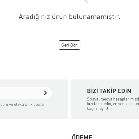
Aradığınız ürün bulunamamıştır.
Geri Dön
BIZI TAKIP EDIN
Sosyal medya hesaplarımız
bizi takip edin, en yeni ürünle
dum ve elektronik posta
kaçırmayın!
.
ÖDEME