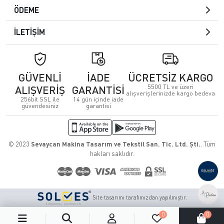
ÖDEME
İLETİŞİM
GÜVENLİ
İADE
ÜCRETSİZ KARGO
5500 TL ve üzeri
ALIŞVERİŞ
GARANTİSİ
alışverişlerinizde kargo bedeva
256bit SSL ile
14 gün içinde iade
güvendesiniz
garantisi
© 2023
Sevaycan Makina Tasarım ve Tekstil San. Tic. Ltd. Şti.
. Tüm
hakları saklıdır.
Site tasarımı tarafımızdan yapılmıştır.
0
0