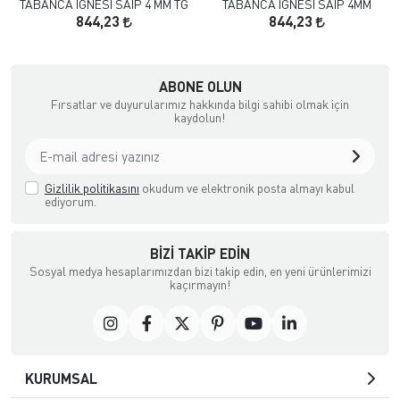
TABANCA IGNESI SAIP 4 MM TG
TABANCA IGNESI SAIP 4MM
844,23
844,23
çılık ve Aksesuar
ABONE OLUN
Fırsatlar ve duyurularımız hakkında bilgi sahibi olmak için
kaydolun!
Gizlilik politikasını
okudum ve elektronik posta almayı kabul
ediyorum.
BIZI TAKIP EDIN
Sosyal medya hesaplarımızdan bizi takip edin, en yeni ürünlerimizi
kaçırmayın!
KURUMSAL