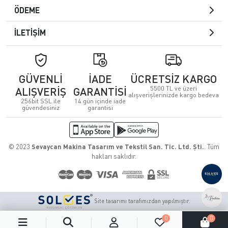
ÖDEME
İLETİŞİM
GÜVENLİ
İADE
ÜCRETSİZ KARGO
5500 TL ve üzeri
ALIŞVERİŞ
GARANTİSİ
alışverişlerinizde kargo bedeva
256bit SSL ile
14 gün içinde iade
güvendesiniz
garantisi
© 2023
Sevaycan Makina Tasarım ve Tekstil San. Tic. Ltd. Şti.
. Tüm
hakları saklıdır.
Site tasarımı tarafımızdan yapılmıştır.
0
0