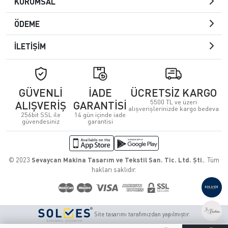
KURUMSAL
ÖDEME
İLETİŞİM
GÜVENLİ
İADE
ÜCRETSİZ KARGO
5500 TL ve üzeri
ALIŞVERİŞ
GARANTİSİ
alışverişlerinizde kargo bedeva
256bit SSL ile
14 gün içinde iade
güvendesiniz
garantisi
© 2023
Sevaycan Makina Tasarım ve Tekstil San. Tic. Ltd. Şti.
. Tüm
hakları saklıdır.
Site tasarımı tarafımızdan yapılmıştır.