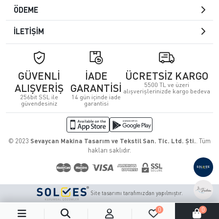
ÖDEME
İLETİŞİM
GÜVENLİ
İADE
ÜCRETSİZ KARGO
5500 TL ve üzeri
ALIŞVERİŞ
GARANTİSİ
alışverişlerinizde kargo bedeva
256bit SSL ile
14 gün içinde iade
güvendesiniz
garantisi
© 2023
Sevaycan Makina Tasarım ve Tekstil San. Tic. Ltd. Şti.
. Tüm
hakları saklıdır.
Site tasarımı tarafımızdan yapılmıştır.
0
0