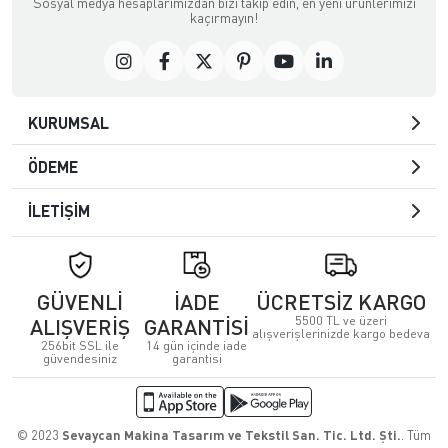
Sosyal medya hesaplarımızdan bizi takip edin, en yeni ürünlerimizi
kaçırmayın!
KURUMSAL
ÖDEME
İLETİŞİM
GÜVENLİ
İADE
ÜCRETSİZ KARGO
5500 TL ve üzeri
ALIŞVERİŞ
GARANTİSİ
alışverişlerinizde kargo bedeva
256bit SSL ile
14 gün içinde iade
güvendesiniz
garantisi
© 2023
Sevaycan Makina Tasarım ve Tekstil San. Tic. Ltd. Şti.
. Tüm