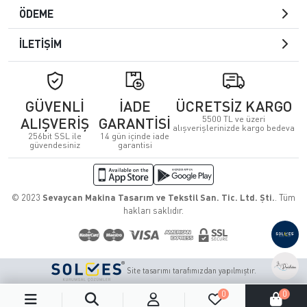
ÖDEME
İLETİŞİM
GÜVENLİ
İADE
ÜCRETSİZ KARGO
5500 TL ve üzeri
ALIŞVERİŞ
GARANTİSİ
alışverişlerinizde kargo bedeva
256bit SSL ile
14 gün içinde iade
güvendesiniz
garantisi
© 2023
Sevaycan Makina Tasarım ve Tekstil San. Tic. Ltd. Şti.
. Tüm
hakları saklıdır.
Site tasarımı tarafımızdan yapılmıştır.
0
0