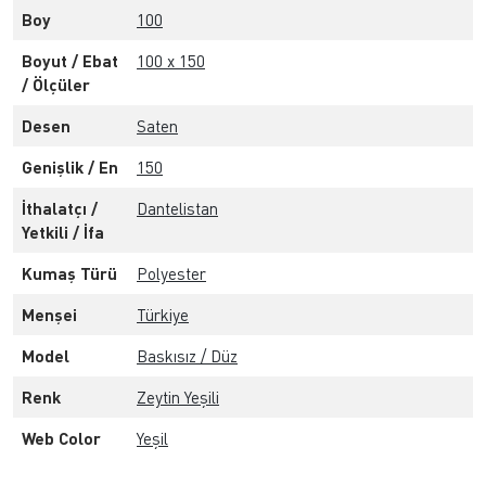
Boy
100
Boyut / Ebat
100 x 150
/ Ölçüler
Desen
Saten
Genişlik / En
150
İthalatçı /
Dantelistan
Yetkili / İfa
Kumaş Türü
Polyester
Menşei
Türkiye
Model
Baskısız / Düz
Renk
Zeytin Yeşili
Web Color
Yeşil