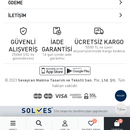
ÖDEME
İLETİŞİM
GÜVENLİ
İADE
ÜCRETSİZ KARGO
5500 TL ve üzeri
ALIŞVERİŞ
GARANTİSİ
alışverişlerinizde kargo bedeva
256bit SSL ile
14 gün içinde iade
güvendesiniz
garantisi
© 2023
Sevaycan Makina Tasarım ve Tekstil San. Tic. Ltd. Şti.
. Tüm
hakları saklıdır.
Site tasarımı tarafımızdan yapılmıştır.
0
0
MENÜ
ARAMA
ÜYELIK
FAVORILERIM
SEPETIM