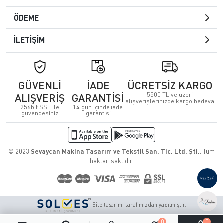
ÖDEME
İLETİŞİM
GÜVENLİ
İADE
ÜCRETSİZ KARGO
5500 TL ve üzeri
ALIŞVERİŞ
GARANTİSİ
alışverişlerinizde kargo bedeva
256bit SSL ile
14 gün içinde iade
güvendesiniz
garantisi
© 2023
Sevaycan Makina Tasarım ve Tekstil San. Tic. Ltd. Şti.
. Tüm
hakları saklıdır.
Site tasarımı tarafımızdan yapılmıştır.
0
0