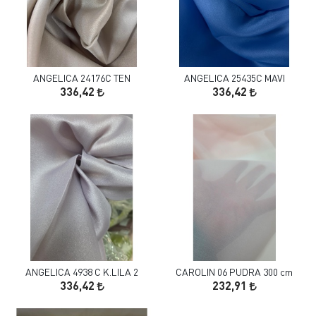
ANGELICA 24176C TEN
ANGELICA 25435C MAVI
336,42
336,42
ANGELICA 4938 C K.LILA 2
CAROLIN 06 PUDRA 300 cm
336,42
232,91