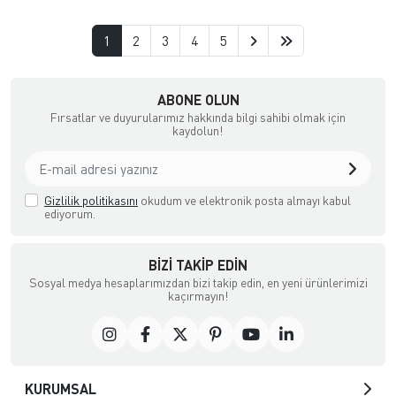
1
2
3
4
5
çılık ve Aksesuar
ABONE OLUN
Fırsatlar ve duyurularımız hakkında bilgi sahibi olmak için
kaydolun!
Gizlilik politikasını
okudum ve elektronik posta almayı kabul
ediyorum.
BIZI TAKIP EDIN
Sosyal medya hesaplarımızdan bizi takip edin, en yeni ürünlerimizi
kaçırmayın!
KURUMSAL