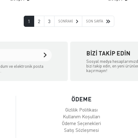
1
2
3
SONRAKI
SON SAYFA
BIZI TAKIP EDIN
Sosyal medya hesaplarımız
bizi takip edin, en yeni ürünle
dum ve elektronik posta
kaçırmayın!
.
ÖDEME
Gizlilik Politikası
Kullanım Koşulları
Ödeme Seçenekleri
Satış Sözleşmesi