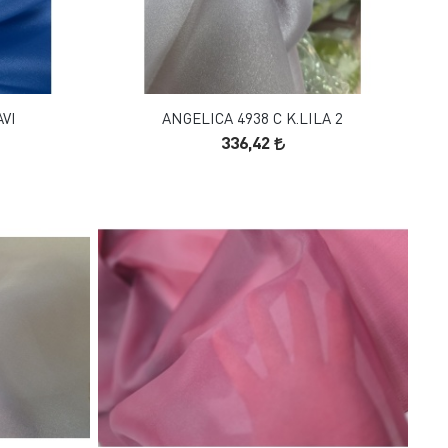
FAVORILERE EKLE
SEPETE EKLE
VI
ANGELICA 4938 C K.LILA 2
336,42
FAVORILERE EKLE