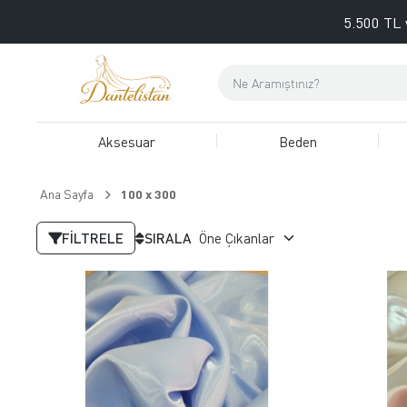
5.500 TL 
Aksesuar
Beden
Ana Sayfa
100 x 300
FILTRELE
SIRALA