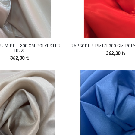
FAVORILERE EKLE
FAVORILERE EKLE
SEPETE EKLE
SEPETE EKLE
KUM BEJI 300 CM POLYESTER
RAPSODI KIRMIZI 300 CM POL
10225
362,30
362,30