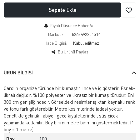
Sepete Ekle
Fiyatı Düşünce Haber Ver
Barkod:
8262492201514
İade Bilgisi:
Bu Ürünü Paylaş
ÜRÜN BILGISI
Carolın organize türünde bir kumaştır. İnce ve iç gösterir. Esnek-
likralı değildir. %100 polyester ve likrasız bir kumaş türüdür. Eni
300 cm genişliğindedir. Görseldeki resimler ışıktan kaynaklı renk
ve tonu farlı gösterebilir. Metre kesimlerinde iadesi yoktur.
Genellikle gelinlik , abiye , gece kıyafetlerinde , süs çiçek
yapımında kullanılır. Boy birimi metre birimini göstermektedir. (1
boy = 1 metre)
Boy
100