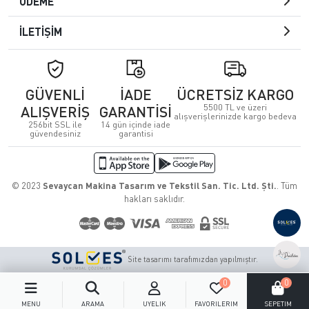
ÖDEME
İLETİŞİM
GÜVENLİ
İADE
ÜCRETSİZ KARGO
5500 TL ve üzeri
ALIŞVERİŞ
GARANTİSİ
alışverişlerinizde kargo bedeva
256bit SSL ile
14 gün içinde iade
güvendesiniz
garantisi
© 2023
Sevaycan Makina Tasarım ve Tekstil San. Tic. Ltd. Şti.
. Tüm
hakları saklıdır.
Site tasarımı tarafımızdan yapılmıştır.
0
0
MENÜ
ARAMA
ÜYELIK
FAVORILERIM
SEPETIM