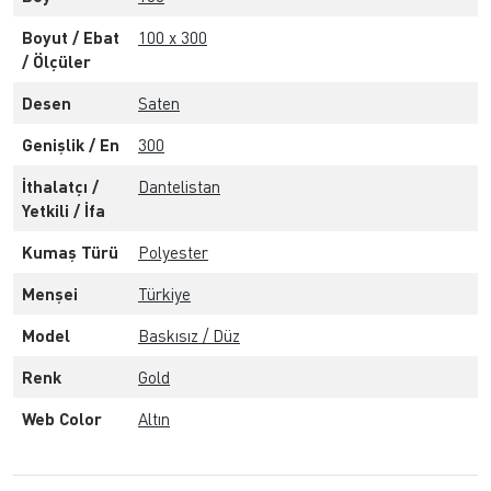
Boyut / Ebat
100 x 300
/ Ölçüler
Desen
Saten
Genişlik / En
300
İthalatçı /
Dantelistan
Yetkili / İfa
Kumaş Türü
Polyester
Menşei
Türkiye
Model
Baskısız / Düz
Renk
Gold
Web Color
Altın