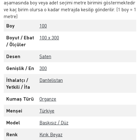
aşamasında boy veya adet seçimi metre birimini göstermektedir
ve kaç birim olursa o kadar metrajda kesilip gönderilir. (1 boy = 1
metre)
Boy
100
Boyut / Ebat
100 x 300
/ Ölçüler
Desen
Saten
Genişlik / En
300
İthalatçı /
Dantelistan
Yetkili / İfa
Kumaş Türü
Organze
Menşei
Türkiye
Model
Baskısız / Düz
Renk
Kırık Beyaz