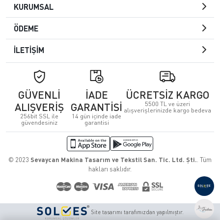
KURUMSAL
ÖDEME
İLETİŞİM
GÜVENLİ
İADE
ÜCRETSİZ KARGO
5500 TL ve üzeri
ALIŞVERİŞ
GARANTİSİ
alışverişlerinizde kargo bedeva
256bit SSL ile
14 gün içinde iade
güvendesiniz
garantisi
© 2023
Sevaycan Makina Tasarım ve Tekstil San. Tic. Ltd. Şti.
. Tüm
hakları saklıdır.
Site tasarımı tarafımızdan yapılmıştır.