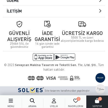
ÖDEME
İLETİŞİM
GÜVENLİ
İADE
ÜCRETSİZ KARGO
5500 TL ve üzeri
ALIŞVERİŞ
GARANTİSİ
alışverişlerinizde kargo bedeva
256bit SSL ile
14 gün içinde iade
güvendesiniz
garantisi
© 2023
Sevaycan Makina Tasarım ve Tekstil San. Tic. Ltd. Şti.
. Tüm
hakları saklıdır.
Site tasarımı tarafımızdan yapılmıştır.
0
0
MENÜ
ARAMA
ÜYELIK
FAVORILERIM
SEPETIM