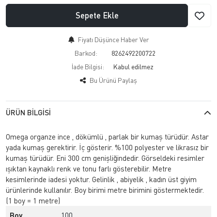
Sepete Ekle
Fiyatı Düşünce Haber Ver
Barkod:
8262492200722
İade Bilgisi:
Bu Ürünü Paylaş
ÜRÜN BILGISI
Omega organze ince , dökümlü , parlak bir kumaş türüdür. Astar
yada kumaş gerektirir. İç gösterir. %100 polyester ve likrasız bir
kumaş türüdür. Eni 300 cm genişliğindedir. Görseldeki resimler
ışıktan kaynaklı renk ve tonu farlı gösterebilir. Metre
kesimlerinde iadesi yoktur. Gelinlik , abiyelik , kadın üst giyim
ürünlerinde kullanılır. Boy birimi metre birimini göstermektedir.
(1 boy = 1 metre)
Boy
100